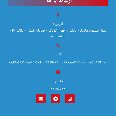
ارتباط با ما
آدرس :
بلوار نلسون ماندلا - بالاتر از جهان کودک - خیابان کیش - پلاک 40 -
طبقه سوم
تلفن :
- 021-86086927 - 88888329 - 88190682 - 88190683 - 88190687
فکس :
88190688