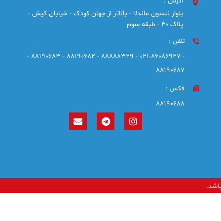
آدرس :
بلوار نلسون ماندلا - بالاتر از جهان کودک - خیابان کیش -
پلاک 40 - طبقه سوم
تلفن :
- 021-86086927 - 88888329 - 88190682 - 88190683 -
88190687
فکس :
88190688