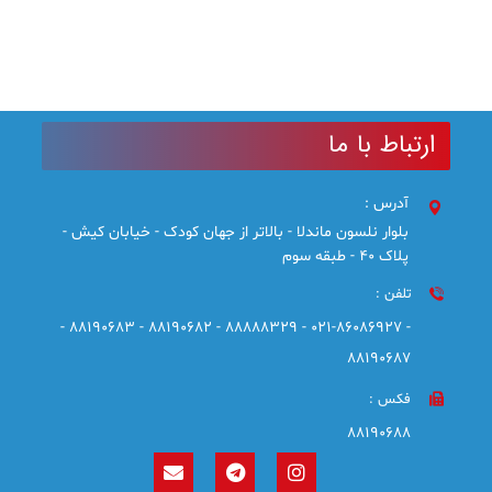
ارتباط با ما
آدرس :
بلوار نلسون ماندلا - بالاتر از جهان کودک - خیابان کیش -
پلاک 40 - طبقه سوم
تلفن :
- 021-86086927 - 88888329 - 88190682 - 88190683 -
88190687
فکس :
88190688