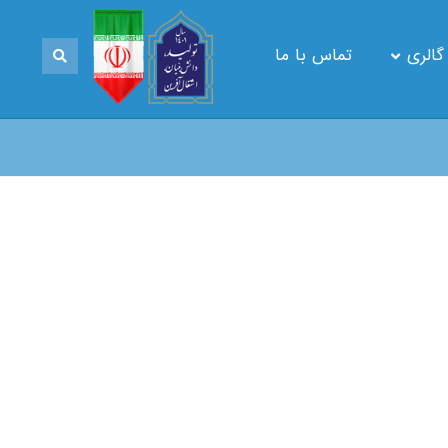
گالری
تماس با ما