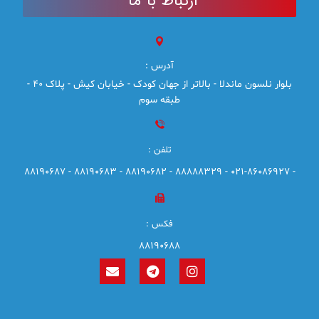
ارتباط با ما
آدرس :
بلوار نلسون ماندلا - بالاتر از جهان کودک - خیابان کیش - پلاک 40 -
طبقه سوم
تلفن :
- 021-86086927 - 88888329 - 88190682 - 88190683 - 88190687
فکس :
88190688