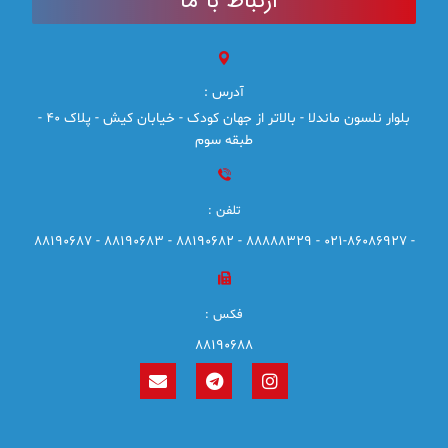
ارتباط با ما
آدرس :
بلوار نلسون ماندلا - بالاتر از جهان کودک - خیابان کیش - پلاک 40 -
طبقه سوم
تلفن :
- 021-86086927 - 88888329 - 88190682 - 88190683 - 88190687
فکس :
88190688