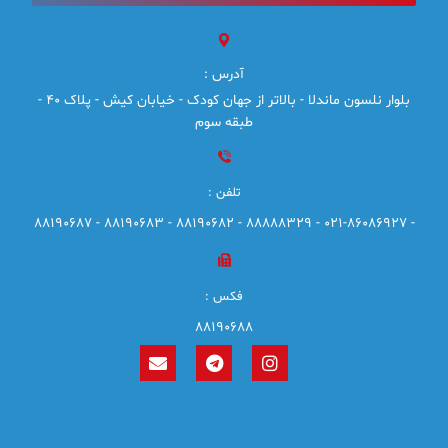
آدرس :
بلوار نلسون ماندلا - بالاتر از جهان کودک - خیابان کیش - پلاک 40 -
طبقه سوم
تلفن :
- 021-86086927 - 88888329 - 88190682 - 88190683 - 88190687
فکس :
88190688