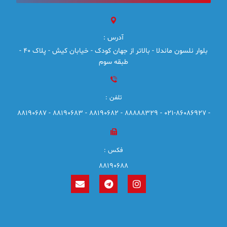
آدرس :
بلوار نلسون ماندلا - بالاتر از جهان کودک - خیابان کیش - پلاک 40 -
طبقه سوم
تلفن :
- 021-86086927 - 88888329 - 88190682 - 88190683 - 88190687
فکس :
88190688